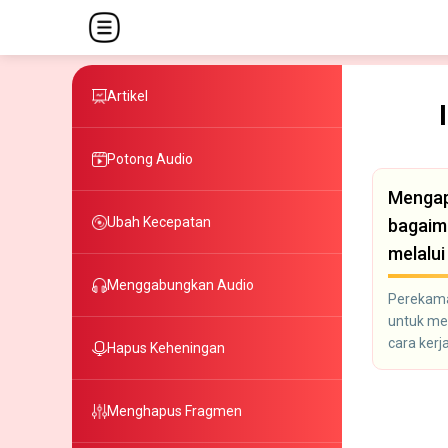
Artikel
Potong Audio
Mengap
Ubah Kecepatan
bagaim
melalui
Menggabungkan Audio
Perekaman
untuk mer
cara kerj
Hapus Keheningan
Menghapus Fragmen