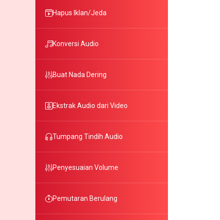
Hapus Iklan/Jeda
Konversi Audio
Buat Nada Dering
Ekstrak Audio dari Video
Tumpang Tindih Audio
Penyesuaian Volume
Pemutaran Berulang