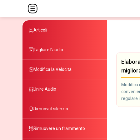
Articoli
Tagliare l'audio
Elabora
Modifica la Velocità
miglio
Modifica 
Unire Audio
convenient
regolare 
permetton
Rimuovi il silenzio
programmi
podcaster
con l'audi
Rimuovere un frammento