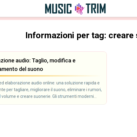
Informazioni per tag: creare 
zione audio: Taglio, modifica e
ramento del suono
ed elaborazione audio online: una soluzione rapida e
e per tagliare, migliorare il suono, eliminare i rumori,
il volume e creare suonerie. Gli strumenti moderni
o di modificare un file audio senza installare
: tutto funziona direttamente nel browser. Adatto a
, montatori video, blogger e tutti coloro che lavorano
o.