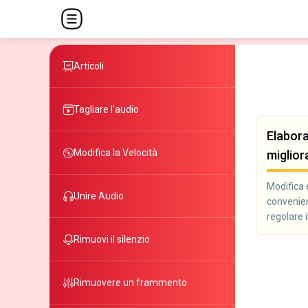
Articoli
Tagliare l'audio
Elabora
Modifica la Velocità
miglio
Modifica 
Unire Audio
convenient
regolare 
permetton
Rimuovi il silenzio
programmi
podcaster
con l'audi
Rimuovere un frammento