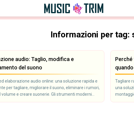
Informazioni per tag: 
zione audio: Taglio, modifica e
Perché 
ramento del suono
quando 
ed elaborazione audio online: una soluzione rapida e
Tagliare 
e per tagliare, migliorare il suono, eliminare i rumori,
una soluz
il volume e creare suonerie. Gli strumenti moderni
montaggio
o di modificare un file audio senza installare
: tutto funziona direttamente nel browser. Adatto a
, montatori video, blogger e tutti coloro che lavorano
o.