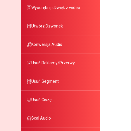
Wyodrębnij dźwięk z wideo
Utwórz Dzwonek
Konwersja Audio
Usuń Reklamy/Przerwy
Usuń Segment
Usuń Ciszę
Scal Audio