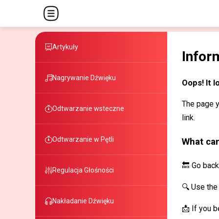
Artykuły
Infor
Nagrywanie Dźwięku
Oops! It l
The page y
Odtwarzanie wsteczne
link.
Odtwarzanie w Pętli
What can
🔙 Go back
Regulacja Głośności
🔍 Use the 
Nakładanie Dźwięku
📩 If you b