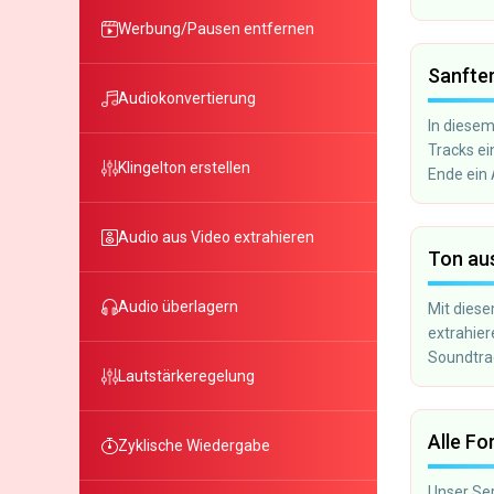
Werbung/Pausen entfernen
Sanfter
Audiokonvertierung
In diese
Tracks ei
Klingelton erstellen
Ende ein 
wenn Sie 
möchten.
Audio aus Video extrahieren
Ton aus
Audio überlagern
Mit dies
extrahier
Soundtra
Lautstärkeregelung
möchten.
Alle F
Zyklische Wiedergabe
Unser Ser