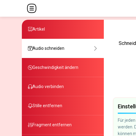
Artikel
Schneid
Audio schneiden
Geschwindigkeit ändern
Audio verbinden
Einstel
Stille entfernen
Für jeden
Fragment entfernen
werden. D
können m