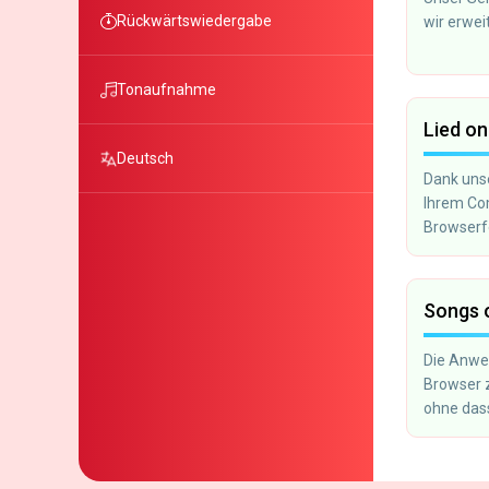
Rückwärtswiedergabe
wir erwei
Tonaufnahme
Lied on
Deutsch
Dank uns
Ihrem Com
Browserfe
Sie die D
aus und s
Songs 
Die Anwen
Browser 
ohne das
erforderli