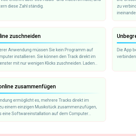
tern diese Zahl ständig.
zu verbin
ineinande
line zuschneiden
Unbegre
erer Anwendung müssen Sie kein Programm auf
Die App be
puter installieren. Sie können den Track direkt im
verbinden
nster mit nur wenigen Klicks zuschneiden. Laden
atei hoch, schneiden Sie den gewünschten Abschnitt
peichern Sie ihn auf Ihrem Computer.
online zusammenfügen
dung ermöglicht es, mehrere Tracks direkt im
zu einem einzigen Musikstück zusammenzufügen,
s eine Softwareinstallation auf dem Computer
ch ist.