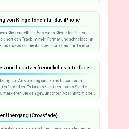
ung von Klingeltönen für das iPhone
nem Klick erstellt die App einen Klingelton für Ihr
peichert den Track im m4r-Format und schneidet ihn
kunden, sodass Sie ihn über iTunes auf Ihr Telefon
n können.
es und benutzerfreundliches Interface
utzung der Anwendung sind keine besonderen
n erforderlich. Es ist ganz einfach: Laden Sie die
h, markieren Sie den gewünschten Abschnitt mit den
glern, wählen Sie die gewünschten Funktionen aus
n Sie auf „Schneiden“.
er Übergang (Crossfade)
fade-Funktion ermöglicht es, Lieder so miteinander