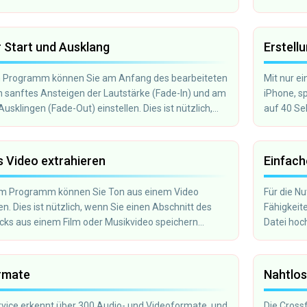
 Start und Ausklang
Erstell
m Programm können Sie am Anfang des bearbeiteten
Mit nur ei
n sanftes Ansteigen der Lautstärke (Fade-In) und am
iPhone, s
Ausklingen (Fade-Out) einstellen. Dies ist nützlich,
auf 40 Se
einen Klingelton für Ihr Mobiltelefon erstellen
übertrage
 Video extrahieren
Einfach
em Programm können Sie Ton aus einem Video
Für die N
en. Dies ist nützlich, wenn Sie einen Abschnitt des
Fähigkeite
cks aus einem Film oder Musikvideo speichern
Datei hoc
Schiebere
und klicke
ormate
Nahtlos
vice erkennt über 300 Audio- und Videoformate, und
Die Cross