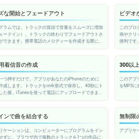
さい。
ズな開始とフェードアウト
ビデオ
グラムでは、トラックの冒頭で音量をスムーズに増加
このプロ
ェードイン）、トラックの終わりでフェードアウトさ
画やクリ
ができます。携帯電話のメロディーを作成する際に便
便利です
ne用着信音の作成
300
一つ押すだけで、アプリがあなたのiPhoneのために
このアプ
作成します。トラックをm4r形式で保存し、40秒にト
をMP3
した後、iTunesを使って電話にアップロードできま
インで曲を結合する
無制限
リケーションは、コンピューターにプログラムをイン
アプリケ
せずに、ブラウザ内で複数のトラックを1つの作品に