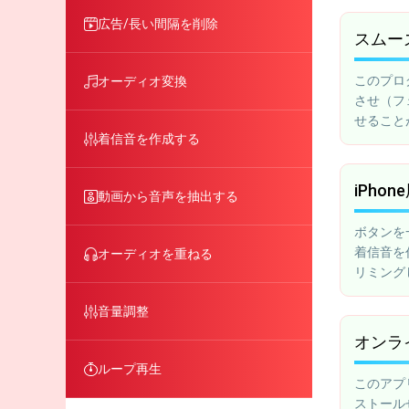
してくだ
広告/長い間隔を削除
スムー
このプロ
オーディオ変換
させ（フ
せること
着信音を作成する
利です。
iPho
動画から音声を抽出する
ボタンを
着信音を
オーディオを重ねる
リミング
す。
音量調整
オンラ
ループ再生
このアプ
ストール