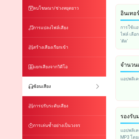
ลบโฆษณา/ช่วงหยุดยาว
อินเทอร
การใช้แอป
การแปลงไฟล์เสียง
ไฟล์ เลือก
'ตัด'
สร้างเสียงเรียกเข้า
จำนวนแ
แยกเสียงจากวิดีโอ
แอปพลิเคช
ซ้อนเสียง
การปรับระดับเสียง
รองรับ
การเล่นซ้ำอย่างเป็นวงจร
แอปพลิเค
MP3 โดยอั