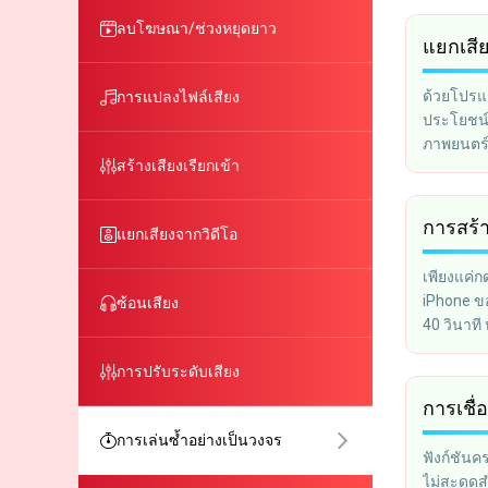
ลบโฆษณา/ช่วงหยุดยาว
แยกเสี
ด้วยโปรแก
การแปลงไฟล์เสียง
ประโยชน์
ภาพยนตร์ห
สร้างเสียงเรียกเข้า
การสร้า
แยกเสียงจากวิดีโอ
เพียงแค่ก
iPhone ข
ซ้อนเสียง
40 วินาท
ด้วย iTun
การปรับระดับเสียง
การเชื
การเล่นซ้ำอย่างเป็นวงจร
ฟังก์ชันค
ไม่สะดุดสำ