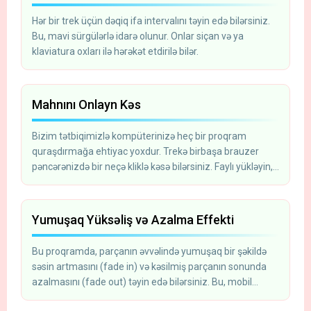
Hər bir trek üçün dəqiq ifa intervalını təyin edə bilərsiniz.
Bu, mavi sürgülərlə idarə olunur. Onlar siçan və ya
klaviatura oxları ilə hərəkət etdirilə bilər.
Mahnını Onlayn Kəs
Bizim tətbiqimizlə kompüterinizə heç bir proqram
quraşdırmağa ehtiyac yoxdur. Trekə birbaşa brauzer
pəncərənizdə bir neçə kliklə kəsə bilərsiniz. Faylı yükləyin,
seqmenti kəsin və kompüterinizə yadda saxlayın.
Yumuşaq Yüksəliş və Azalma Effekti
Bu proqramda, parçanın əvvəlində yumuşaq bir şəkildə
səsin artmasını (fade in) və kəsilmiş parçanın sonunda
azalmasını (fade out) təyin edə bilərsiniz. Bu, mobil
telefonunuz üçün zəng melodiyası yaratmaq istəyəndə