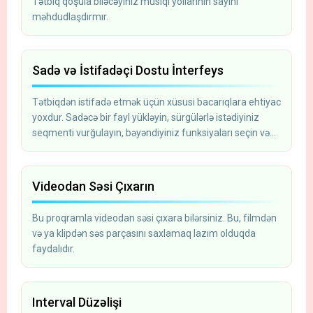
Tətbiq qoşula biləcəyiniz musiqi yollarının sayını
məhdudlaşdırmır.
Sadə və İstifadəçi Dostu İnterfeys
Tətbiqdən istifadə etmək üçün xüsusi bacarıqlara ehtiyac
yoxdur. Sadəcə bir fayl yükləyin, sürgülərlə istədiyiniz
seqmenti vurğulayın, bəyəndiyiniz funksiyaları seçin və
'Kəs' düyməsini basın.
Videodan Səsi Çıxarın
Bu proqramla videodan səsi çıxara bilərsiniz. Bu, filmdən
və ya klipdən səs parçasını saxlamaq lazım olduqda
faydalıdır.
Interval Düzəlişi