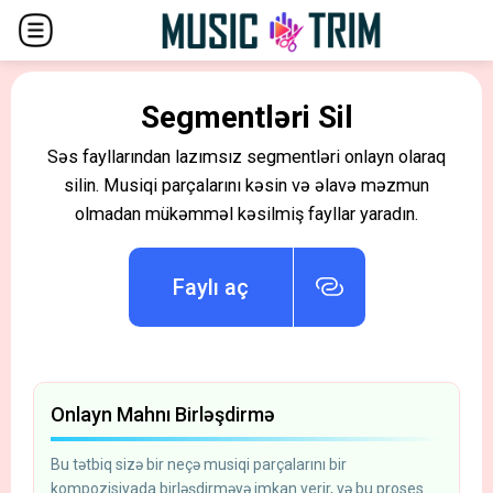
Segmentləri Sil
Səs fayllarından lazımsız segmentləri onlayn olaraq
silin. Musiqi parçalarını kəsin və əlavə məzmun
olmadan mükəmməl kəsilmiş fayllar yaradın.
Faylı aç
Onlayn Mahnı Birləşdirmə
Bu tətbiq sizə bir neçə musiqi parçalarını bir
kompozisiyada birləşdirməyə imkan verir, və bu proses