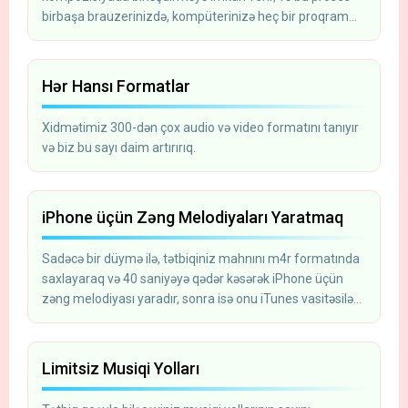
birbaşa brauzerinizdə, kompüterinizə heç bir proqram
təminatı quraşdırmadan həyata keçirilir.
Hər Hansı Formatlar
Xidmətimiz 300-dən çox audio və video formatını tanıyır
və biz bu sayı daim artırırıq.
iPhone üçün Zəng Melodiyaları Yaratmaq
Sadəcə bir düymə ilə, tətbiqiniz mahnını m4r formatında
saxlayaraq və 40 saniyəyə qədər kəsərək iPhone üçün
zəng melodiyası yaradır, sonra isə onu iTunes vasitəsilə
telefonunuza yükləyə bilərsiniz.
Limitsiz Musiqi Yolları