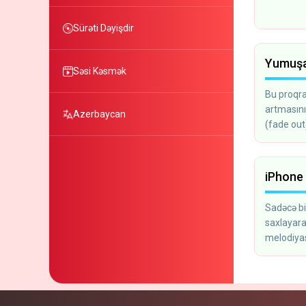
Sürəti Dəyişdir
Yumuşaq
Səsi Kəsmək
Bu proqra
artmasını
Azerbaycan
(fade out
zəng melo
iPhone
Sadəcə bi
saxlayara
melodiyas
telefonun