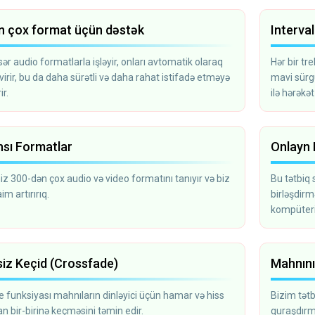
n çox format üçün dəstək
Interval
ər audio formatlarla işləyir, onları avtomatik olaraq
Hər bir tre
irir, bu da daha sürətli və daha rahat istifadə etməyə
mavi sürgü
r.
ilə hərəkət 
nsı Formatlar
Onlayn 
z 300-dən çox audio və video formatını tanıyır və biz
Bu tətbiq 
im artırırıq.
birləşdirm
kompüteri
həyata keçi
siz Keçid (Crossfade)
Mahnını
 funksiyası mahnıların dinləyici üçün hamar və hiss
Bizim tət
 bir-birinə keçməsini təmin edir.
quraşdırm