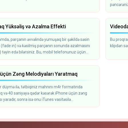
pəncərənizd
seqmenti 
 Yüksəliş və Azalma Effekti
Videoda
mda, parçanın əvvəlində yumuşaq bir şəkildə səsin
Bu proqram
 (fade in) və kəsilmiş parçanın sonunda azalmasını
klipdən sə
) təyin edə bilərsiniz. Bu, mobil telefonunuz üçün
diyası yaratmaq istəyəndə faydalıdır.
 üçün Zəng Melodiyaları Yaratmaq
r düymə ilə, tətbiqiniz mahnını m4r formatında
q və 40 saniyəyə qədər kəsərək iPhone üçün zəng
ı yaradır, sonra isə onu iTunes vasitəsilə
uza yükləyə bilərsiniz.