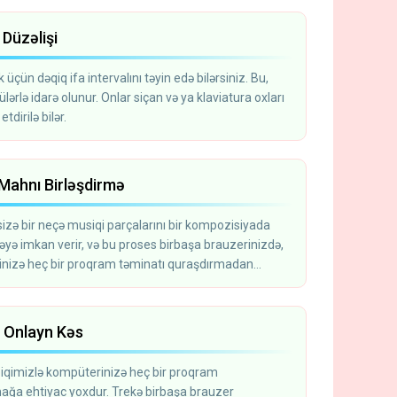
 Düzəlişi
k üçün dəqiq ifa intervalını təyin edə bilərsiniz. Bu,
lərlə idarə olunur. Onlar siçan və ya klaviatura oxları
etdirilə bilər.
Mahnı Birləşdirmə
sizə bir neçə musiqi parçalarını bir kompozisiyada
əyə imkan verir, və bu proses birbaşa brauzerinizdə,
nizə heç bir proqram təminatı quraşdırmadan
rilir.
 Onlayn Kəs
biqimizlə kompüterinizə heç bir proqram
ağa ehtiyac yoxdur. Trekə birbaşa brauzer