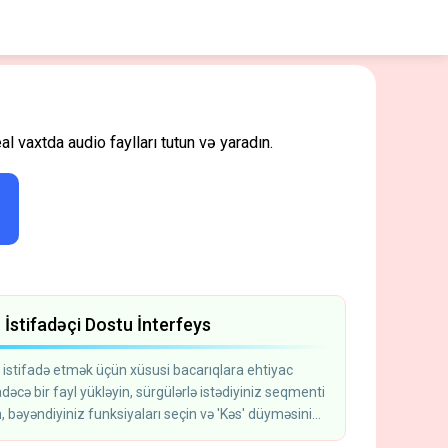
 vaxtda audio faylları tutun və yaradın.
 İstifadəçi Dostu İnterfeys
 istifadə etmək üçün xüsusi bacarıqlara ehtiyac
dəcə bir fayl yükləyin, sürgülərlə istədiyiniz seqmenti
, bəyəndiyiniz funksiyaları seçin və 'Kəs' düyməsini