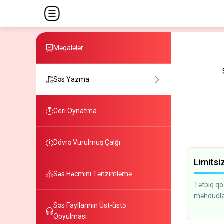
Məqalələr
Səs Yazma
Geri Oynatma
Dövrə Vurulmuş Çalğı
Limitsi
Səs Həcmini Tənzimləmə
Tətbiq qoş
məhdudla
Səs Fayllarının Üst-üstə
Qoyulması