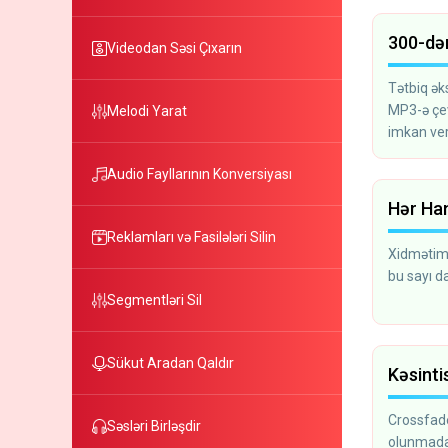
300-də
Videodan Səsi Çıxarın
Tətbiq əks
MP3-ə çev
Melodi Yarat
imkan veri
Audio Fayllarının Konversiyası
Hər Ha
Reklamları və Fasilələri Silin
Xidmətimi
bu sayı da
Segmentləri Sil
Sükut Aradan Qaldır
Kəsinti
Crossfade
Səsləri Birləşdir
olunmadan