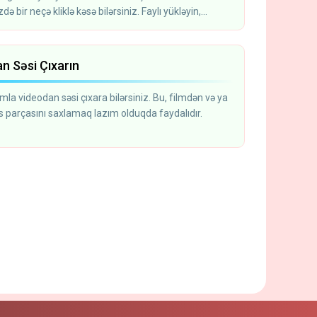
ə bir neçə kliklə kəsə bilərsiniz. Faylı yükləyin,
kəsin və kompüterinizə yadda saxlayın.
n Səsi Çıxarın
la videodan səsi çıxara bilərsiniz. Bu, filmdən və ya
s parçasını saxlamaq lazım olduqda faydalıdır.