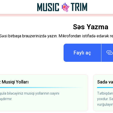
Səs Yazma
Səsi birbaşa brauzerinizdə yazın. Mikrofondan istifadə edərək real
Faylı aç
z Musiqi Yolları
Sadə və
ula biləcəyiniz musiqi yollarının sayını
Tətbiqdən
şdırmır.
yoxdur. Sa
vurğulayın
basın.