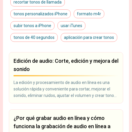
recortar tonos de llamada
tonos personalizados iPhone
formato m4r
subir tonos a iPhone
usar iTunes
tonos de 40 segundos
aplicación para crear tonos
Edición de audio: Corte, edición y mejora del
sonido
La edición y procesamiento de audio en línea es una
solución rápida y conveniente para cortar, mejorar el
sonido, eliminar ruidos, ajustar el volumen y crear tonos
de llamada. Las herramientas modernas permiten
modificar un archivo de audio sin instalar programas:
todo funciona directamente en el navegador. Ideal para
¿Por qué grabar audio en línea y cómo
podcasters, editores de video, bloggers y todos aquellos
funciona la grabación de audio en línea a
que trabajan con audio.