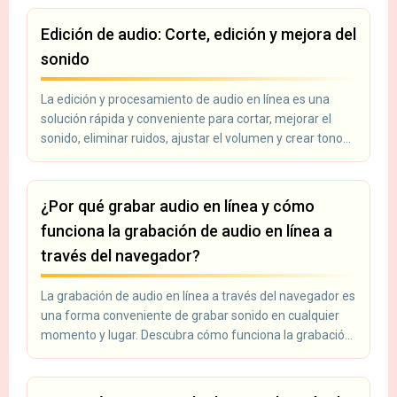
Edición de audio: Corte, edición y mejora del
sonido
La edición y procesamiento de audio en línea es una
solución rápida y conveniente para cortar, mejorar el
sonido, eliminar ruidos, ajustar el volumen y crear tonos
de llamada. Las herramientas modernas permiten
modificar un archivo de audio sin instalar programas:
todo funciona directamente en el navegador. Ideal para
¿Por qué grabar audio en línea y cómo
podcasters, editores de video, bloggers y todos aquellos
funciona la grabación de audio en línea a
que trabajan con audio.
través del navegador?
La grabación de audio en línea a través del navegador es
una forma conveniente de grabar sonido en cualquier
momento y lugar. Descubra cómo funciona la grabación
en línea y para qué se utiliza.