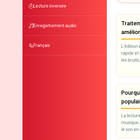
Lecture inversée
Traitem
Enregistrement audio
amélior
Français
L'édition
rapide et
les bruits
modernes 
installer 
navigateu
blogueurs 
Pourquo
populai
La lectur
musique, 
le son en 