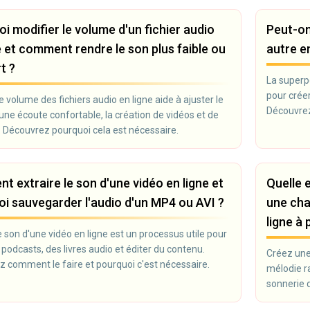
i modifier le volume d'un fichier audio
Peut-on
e et comment rendre le son plus faible ou
autre en
t ?
La superpo
pour crée
e volume des fichiers audio en ligne aide à ajuster le
Découvrez
une écoute confortable, la création de vidéos et de
avec l'aud
 Découvrez pourquoi cela est nécessaire.
 extraire le son d'une vidéo en ligne et
Quelle 
i sauvegarder l'audio d'un MP4 ou AVI ?
une cha
ligne à 
le son d'une vidéo en ligne est un processus utile pour
 podcasts, des livres audio et éditer du contenu.
Créez une 
 comment le faire et pourquoi c'est nécessaire.
mélodie r
sonnerie 
pour perso