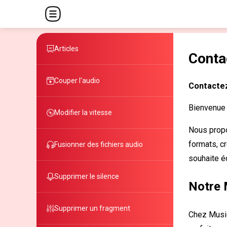
Articles
Conta
Couper l'audio
Contacte
Bienvenue
Modifier la vitesse
Nous propo
formats, cr
Fusionner des fichiers audio
souhaite éd
Supprimer le silence
Notre 
Supprimer un fragment
Chez Music