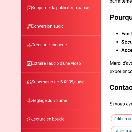
parfaiteme
Supprimer la publicité/la pause
Pourqu
Conversion audio
Facil
Sécu
Créer une sonnerie
Acce
Merci d'av
Extraire l'audio d'une vidéo
expérience
Superposer de l&#039;audio
Contac
Réglage du volume
Si vous av
édition a
Lecture en boucle
facile à ut