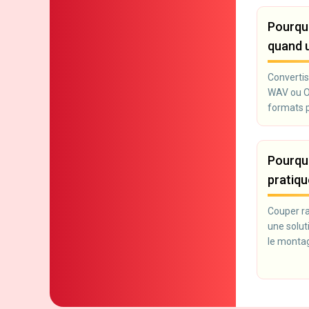
Pourquo
quand u
Convertis
WAV ou OG
formats p
Pourquo
pratiqu
Couper ra
une solut
le montag
nécessair