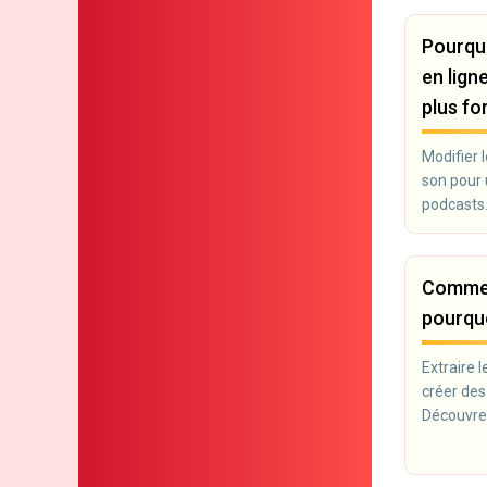
Pourquo
en lign
plus for
Modifier l
son pour 
podcasts.
Comment
pourquo
Extraire 
créer des
Découvrez