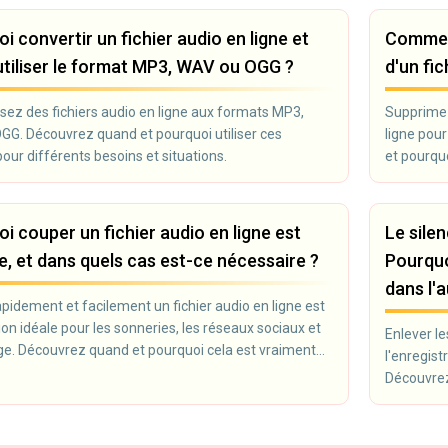
i convertir un fichier audio en ligne et
Comment
tiliser le format MP3, WAV ou OGG ?
d'un fic
sez des fichiers audio en ligne aux formats MP3,
Supprimez 
G. Découvrez quand et pourquoi utiliser ces
ligne pou
our différents besoins et situations.
et pourquo
i couper un fichier audio en ligne est
Le sile
e, et dans quels cas est-ce nécessaire ?
Pourquoi
dans l'
pidement et facilement un fichier audio en ligne est
ion idéale pour les sonneries, les réseaux sociaux et
Enlever le
e. Découvrez quand et pourquoi cela est vraiment
l'enregist
e.
Découvrez
améliorer 