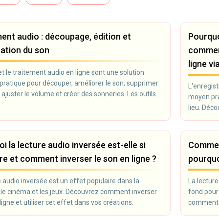
ent audio : découpage, édition et
Pourquo
ation du son
comment
ligne vi
 et le traitement audio en ligne sont une solution
 pratique pour découper, améliorer le son, supprimer
L'enregist
, ajuster le volume et créer des sonneries. Les outils
moyen pra
permettent de modifier un fichier audio sans
lieu. Déc
de logiciels : tout fonctionne directement dans le
et à quoi il
r. Convient aux podcasteurs, monteurs vidéo,
et à tous ceux qui travaillent avec le son.
i la lecture audio inversée est-elle si
Comment
re et comment inverser le son en ligne ?
pourquoi
e audio inversée est un effet populaire dans la
La lectur
le cinéma et les jeux. Découvrez comment inverser
fond pour 
ligne et utiliser cet effet dans vos créations.
comment bo
utile.