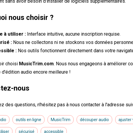
nt sans avoir besoin d'installer de logiciels supplémentaires.
oi nous choisir ?
e à utiliser :
Interface intuitive, aucune inscription requise.
risé :
Nous ne collectons ni ne stockons vos données personnell
ssible :
Nos outils fonctionnent directement dans votre navigateu
oir choisi
MusicTrim.com
. Nous nous engageons à améliorer co
 d'édition audio encore meilleure !
tez-nous
ez des questions, n'hésitez pas à nous contacter à l'adresse sui
udio
outils en ligne
MusicTrim
découper audio
ajuster
iliser
sécurisé
accessible