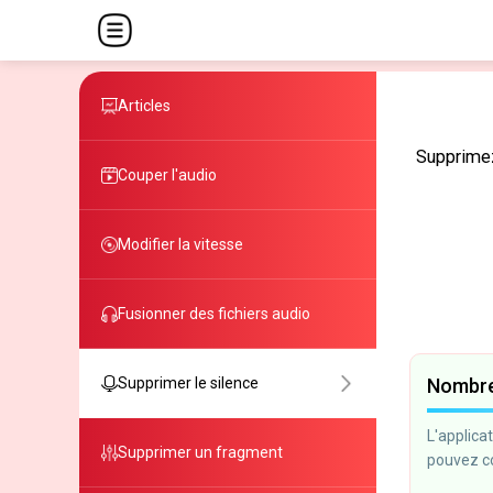
Articles
Supprimez 
Couper l'audio
Modifier la vitesse
Fusionner des fichiers audio
Nombre 
Supprimer le silence
L'applica
Supprimer un fragment
pouvez c