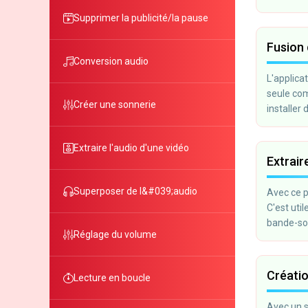
Supprimer la publicité/la pause
Fusion 
Conversion audio
L'applica
seule com
Créer une sonnerie
installer 
Extraire l'audio d'une vidéo
Extrair
Superposer de l&#039;audio
Avec ce p
C'est uti
bande-son
Réglage du volume
Créatio
Lecture en boucle
Avec un s