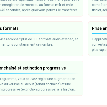
n enregistrant le morceau au format m4r et en le
compétence
 40 secondes, après quoi vous pouvez le transférer
fichier, s
 téléphone via iTunes.
choisissez
Couper ».
es formats
Prise e
vice reconnaît plus de 300 formats audio et vidéo, et
L'applicat
mentons constamment ce nombre.
convertis
plus rapid
nchaîné et extinction progressive
programme, vous pouvez régler une augmentation
ve du volume au début (fondu enchaîné) et une
n progressive (extinction progressive) à la fin d'un
oupé. Cela peut être utile lorsque vous souhaitez
 sonnerie pour un téléphone portable.