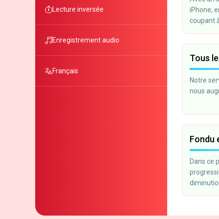
Lecture inversée
iPhone, e
coupant à
sur votre
Enregistrement audio
Tous l
Français
Notre ser
nous aug
Fondu e
Dans ce 
progressi
diminutio
morceau c
créer une