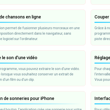
de chansons en ligne
Couper 
tion permet de fusionner plusieurs morceaux en une
Grâce à no
position directement dans le navigateur, sans
programme
de logiciel sur l'ordinateur.
piste dir
quelques c
enregistre
e le son d'une vidéo
Réglage
rogramme, vous pouvez extraire le son d'une vidéo.
Pour chaqu
le lorsque vous souhaitez conserver un extrait de
l'interval
 d'un film ou d'un clip.
Vous pouve
du clavier.
n de sonneries pour iPhone
Interfa
eul bouton, l'application crée une sonnerie pour votre
Pour utili